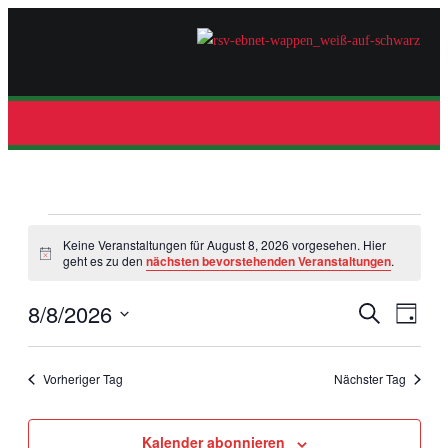
Keine Veranstaltungen für August 8, 2026 vorgesehen. Hier
Hinweis
geht es zu den
nächsten bevorstehenden Veranstaltungen
.
8/8/2026
Veran
Veranstalt
Suche
Tag
Ansic
Suche
Datum
Navig
und
wählen.
Vorheriger Tag
Nächster Tag
Ansichten,
Navigation
Kalender abonnieren