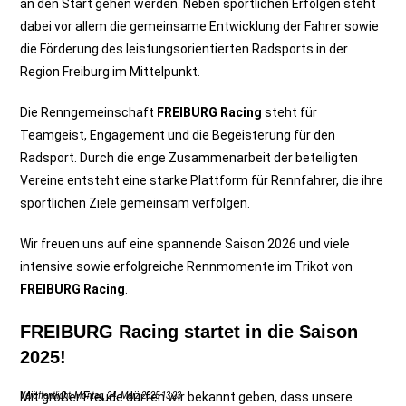
an den Start gehen werden. Neben sportlichen Erfolgen steht
dabei vor allem die gemeinsame Entwicklung der Fahrer sowie
die Förderung des leistungsorientierten Radsports in der
Region Freiburg im Mittelpunkt.
Die Renngemeinschaft
FREIBURG Racing
steht für
Teamgeist, Engagement und die Begeisterung für den
Radsport. Durch die enge Zusammenarbeit der beteiligten
Vereine entsteht eine starke Plattform für Rennfahrer, die ihre
sportlichen Ziele gemeinsam verfolgen.
Wir freuen uns auf eine spannende Saison 2026 und viele
intensive sowie erfolgreiche Rennmomente im Trikot von
FREIBURG Racing
.
FREIBURG Racing startet in die Saison
2025!
Mit großer Freude dürfen wir bekannt geben, dass unsere
Veröffentlicht: Montag, 24. März 2025 13:23