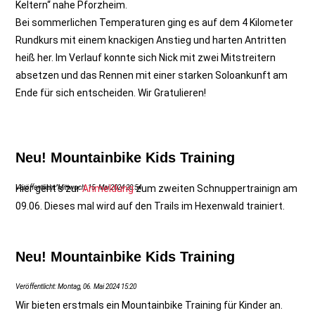
Keltern“ nahe Pforzheim.
Bei sommerlichen Temperaturen ging es auf dem 4 Kilometer
Rundkurs mit einem knackigen Anstieg und harten Antritten
heiß her. Im Verlauf konnte sich Nick mit zwei Mitstreitern
absetzen und das Rennen mit einer starken Soloankunft am
Ende für sich entscheiden. Wir Gratulieren!
Neu! Mountainbike Kids Training
Hier geht’s zur
Anmeldung
zum zweiten Schnuppertrainign am
Veröffentlicht: Mittwoch, 15. Mai 2024 20:54
09.06. Dieses mal wird auf den Trails im Hexenwald trainiert.
Neu! Mountainbike Kids Training
Veröffentlicht: Montag, 06. Mai 2024 15:20
Wir bieten erstmals ein Mountainbike Training für Kinder an.