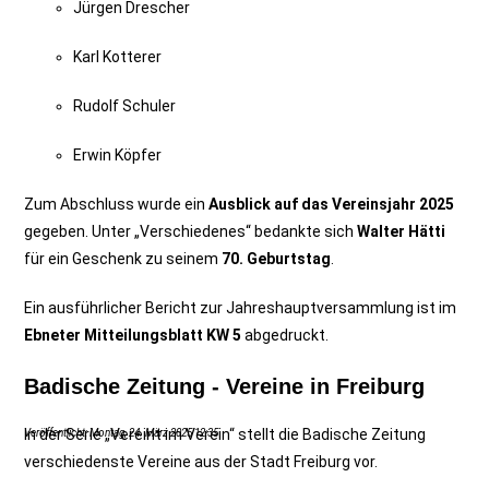
Jürgen Drescher
Karl Kotterer
Rudolf Schuler
Erwin Köpfer
Zum Abschluss wurde ein
Ausblick auf das Vereinsjahr 2025
gegeben. Unter „Verschiedenes“ bedankte sich
Walter Hätti
für ein Geschenk zu seinem
70. Geburtstag
.
Ein ausführlicher Bericht zur Jahreshauptversammlung ist im
Ebneter Mitteilungsblatt KW 5
abgedruckt.
Badische Zeitung - Vereine in Freiburg
In der Serie „Vereint im Verein“ stellt die Badische Zeitung
Veröffentlicht: Montag, 24. März 2025 12:35
verschiedenste Vereine aus der Stadt Freiburg vor.