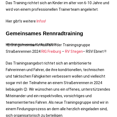
Das Training richtet sich an Kinder im alter von 6-10 Jahre und
wird von einem professionellen Trainerteam angeleitet.
Hier gibt’s weitere
Infos!
Gemeinsames Rennradtraining
‼Erste gemeinsame Ausfahrt der Trainingsgruppe
Veröffentlicht: Donnerstag, 07. März 2024 20:38
Straßenrennen 2024
RIG Freiburg
–
RV Stegen
– RSV Ebnet ‼
Das Trainingsangebot richtet sich an ambitionierte
Fahrerinnen und Fahrer, die ihre konditionellen, technischen
und taktischen Fähigkeiten verbessern wollen und vielleicht
sogar mit der Teilnahme an einem Straßenrennen in 2024
liebäugeln 😉. Wir wünschen uns ein offenes, unterstützendes
Miteinander und ein respektvolles, vorsichtiges und
teamorientiertes Fahren. Als neue Trainingsgruppe sind wir in
einem Findungsprozess an dem alle herzlich eingeladen sind,
sich organisatorisch zu beteiligen.