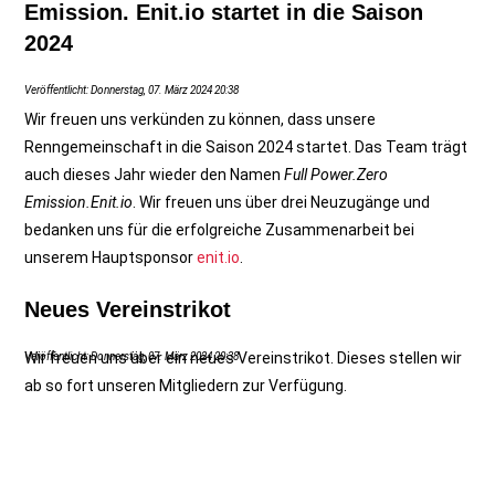
Emission. Enit.io startet in die Saison
2024
Veröffentlicht: Donnerstag, 07. März 2024 20:38
Wir freuen uns verkünden zu können, dass unsere
Renngemeinschaft in die Saison 2024 startet. Das Team trägt
auch dieses Jahr wieder den Namen
Full Power.Zero
Emission.Enit.io
. Wir freuen uns über drei Neuzugänge und
bedanken uns für die erfolgreiche Zusammenarbeit bei
unserem Hauptsponsor
enit.io
.
Neues Vereinstrikot
Wir freuen uns über ein neues Vereinstrikot. Dieses stellen wir
Veröffentlicht: Donnerstag, 07. März 2024 20:38
ab so fort unseren Mitgliedern zur Verfügung.