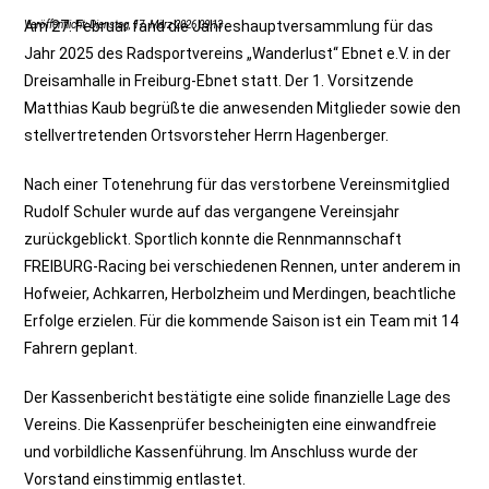
Am 27. Februar fand die Jahreshauptversammlung für das
Veröffentlicht: Dienstag, 17. März 2026 09:13
Jahr 2025 des Radsportvereins „Wanderlust“ Ebnet e.V. in der
Dreisamhalle in Freiburg-Ebnet statt. Der 1. Vorsitzende
Matthias Kaub begrüßte die anwesenden Mitglieder sowie den
stellvertretenden Ortsvorsteher Herrn Hagenberger.
Nach einer Totenehrung für das verstorbene Vereinsmitglied
Rudolf Schuler wurde auf das vergangene Vereinsjahr
zurückgeblickt. Sportlich konnte die Rennmannschaft
FREIBURG-Racing bei verschiedenen Rennen, unter anderem in
Hofweier, Achkarren, Herbolzheim und Merdingen, beachtliche
Erfolge erzielen. Für die kommende Saison ist ein Team mit 14
Fahrern geplant.
Der Kassenbericht bestätigte eine solide finanzielle Lage des
Vereins. Die Kassenprüfer bescheinigten eine einwandfreie
und vorbildliche Kassenführung. Im Anschluss wurde der
Vorstand einstimmig entlastet.