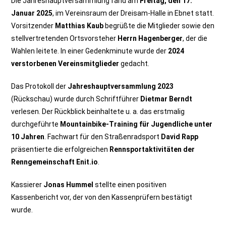
Die Jahreshauptversammlung fand am
Freitag, den 17.
Januar 2025
, im Vereinsraum der Dreisam-Halle in Ebnet statt.
Vorsitzender
Matthias Kaub
begrüßte die Mitglieder sowie den
stellvertretenden Ortsvorsteher
Herrn Hagenberger
, der die
Wahlen leitete. In einer Gedenkminute wurde der
2024
verstorbenen Vereinsmitglieder
gedacht.
Das Protokoll der
Jahreshauptversammlung 2023
(Rückschau) wurde durch Schriftführer
Dietmar Berndt
verlesen. Der Rückblick beinhaltete u. a. das erstmalig
durchgeführte
Mountainbike-Training für Jugendliche unter
10 Jahren
. Fachwart für den Straßenradsport
David Rapp
präsentierte die erfolgreichen
Rennsportaktivitäten der
Renngemeinschaft Enit.io
.
Kassierer
Jonas Hummel
stellte einen positiven
Kassenbericht vor, der von den Kassenprüfern bestätigt
wurde.