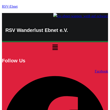
Zum
RSV-Ebnet
Inhalt
springen
RSV Wanderlust Ebnet e.V.
Menü
Follow Us
Facebook